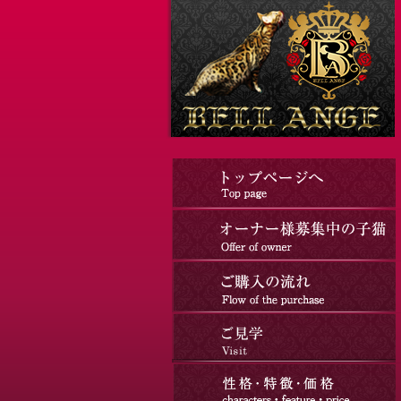
コ
ナ
ン
ビ
テ
ゲ
ン
ー
ツ
シ
へ
ョ
ス
ン
キ
に
ッ
移
プ
動