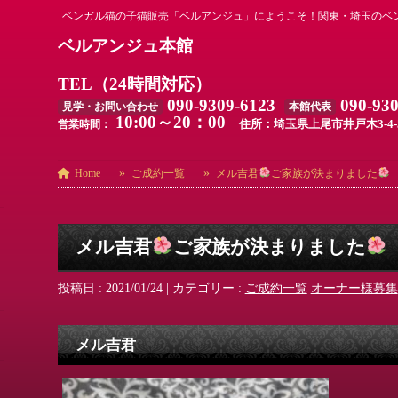
ベンガル猫の子猫販売「ベルアンジュ」にようこそ！関東・埼玉のベ
ベルアンジュ本館
TEL（24時間対応）
090-9309-6123
090-93
見学・お問い合わせ
本館代表
10:00～20：00
住所：埼玉県上尾市井戸木3-4-
営業時間：
Home
ご成約一覧
メル吉君
ご家族が決まりました
メル吉君
ご家族が決まりました
投稿日 : 2021/01/24
|
カテゴリー :
ご成約一覧
オーナー様募集
メル吉君