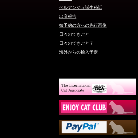
ベルアンジュ誕生秘話
出産報告
御予約の方への先行画像
日々のできごと
日々のできごと７
海外からの輸入予定