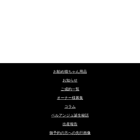
e
o
カテゴリー
お勧め猫ちゃん用品
お知らせ
ご成約一覧
オーナー様募集
コラム
ベルアンジュ誕生秘話
出産報告
御予約の方への先行画像