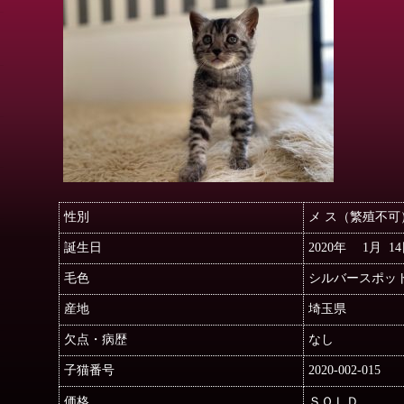
性別
メ ス（繁殖不可
誕生日
2020年 1月 1
毛色
シルバースポッ
産地
埼玉県
欠点・病歴
なし
子猫番号
2020-002-015
価格
ＳＯＬＤ