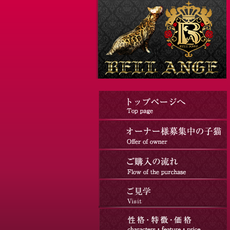
コ
ナ
ン
ビ
テ
ゲ
ン
ー
ツ
シ
へ
ョ
ス
ン
キ
に
ッ
移
プ
動