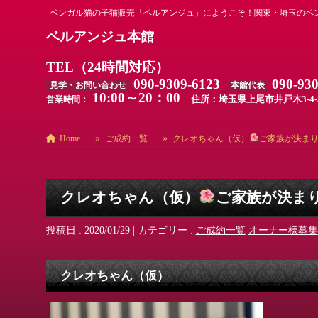
ベンガル猫の子猫販売「ベルアンジュ」にようこそ！関東・埼玉のベ
ベルアンジュ本館
TEL（24時間対応）
090-9309-6123
090-93
見学・お問い合わせ
本館代表
10:00～20：00
住所：埼玉県上尾市井戸木3-4-
営業時間：
Home
ご成約一覧
クレオちゃん（仮）
ご家族が決ま
クレオちゃん（仮）
ご家族が決ま
投稿日 : 2020/01/29
|
カテゴリー :
ご成約一覧
オーナー様募集
クレオちゃん（仮）