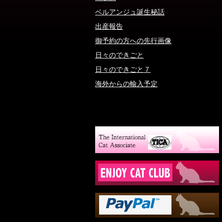
ベルアンジュ誕生秘話
出産報告
御予約の方への先行画像
日々のできごと
日々のできごと７
海外からの輸入予定