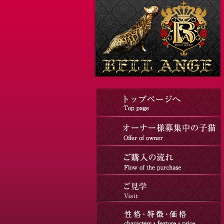
コ
ナ
ン
ビ
テ
ゲ
ン
ー
ツ
シ
へ
ョ
ス
ン
キ
に
ッ
移
プ
動