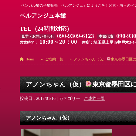
ベンガル猫の子猫販売「ベルアンジュ」にようこそ！関東・埼玉のベ
ベルアンジュ本館
TEL（24時間対応）
090-9309-6123
090-93
見学・お問い合わせ
本館代表
10:00～20：00
住所：埼玉県上尾市井戸木3-4-
営業時間：
Home
ご成約一覧
アノンちゃん（仮）
東京都墨田区
アノンちゃん（仮）
東京都墨田区
投稿日 : 2017/01/16
|
カテゴリー :
ご成約一覧
アノンちゃん（仮）