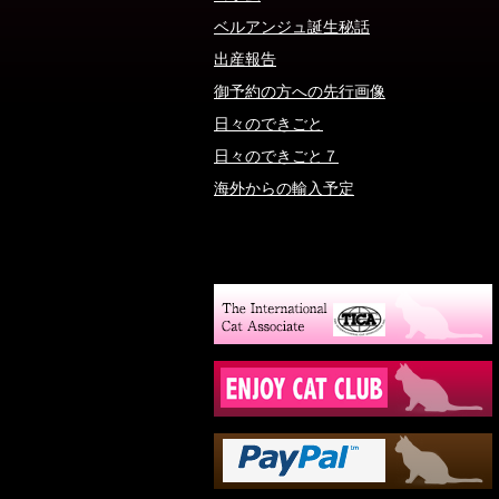
ベルアンジュ誕生秘話
出産報告
御予約の方への先行画像
日々のできごと
日々のできごと７
海外からの輸入予定