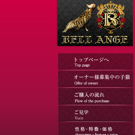
コ
ナ
ン
ビ
テ
ゲ
ン
ー
ツ
シ
へ
ョ
ス
ン
キ
に
ッ
移
プ
動