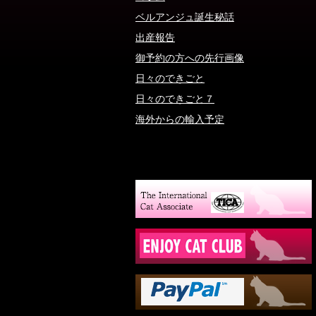
ベルアンジュ誕生秘話
出産報告
御予約の方への先行画像
日々のできごと
日々のできごと７
海外からの輸入予定