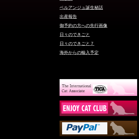
ベルアンジュ誕生秘話
出産報告
御予約の方への先行画像
日々のできごと
日々のできごと７
海外からの輸入予定