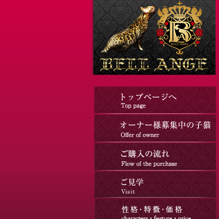
コ
ナ
ン
ビ
テ
ゲ
ン
ー
ツ
シ
へ
ョ
ス
ン
キ
に
ッ
移
プ
動