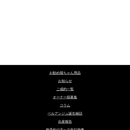
カテゴリー
お勧め猫ちゃん用品
お知らせ
ご成約一覧
オーナー様募集
コラム
ベルアンジュ誕生秘話
出産報告
御予約の方への先行画像