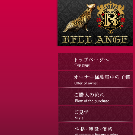
コ
ナ
ン
ビ
テ
ゲ
ン
ー
ツ
シ
へ
ョ
ス
ン
キ
に
ッ
移
プ
動