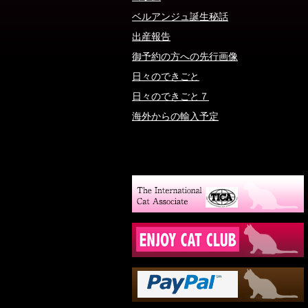
ベルアンジュ誕生秘話
出産報告
御予約の方への先行画像
日々のできごと
日々のできごと７
海外からの輸入予定