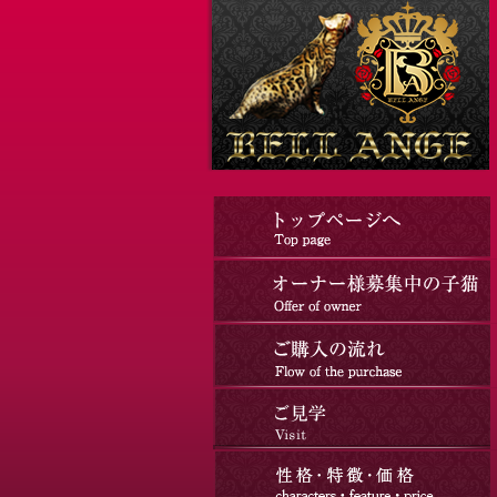
コ
ナ
ン
ビ
テ
ゲ
ン
ー
ツ
シ
へ
ョ
ス
ン
キ
に
ッ
移
プ
動