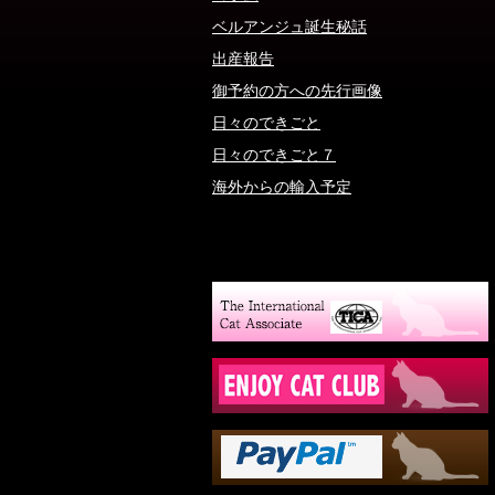
ベルアンジュ誕生秘話
出産報告
御予約の方への先行画像
日々のできごと
日々のできごと７
海外からの輸入予定