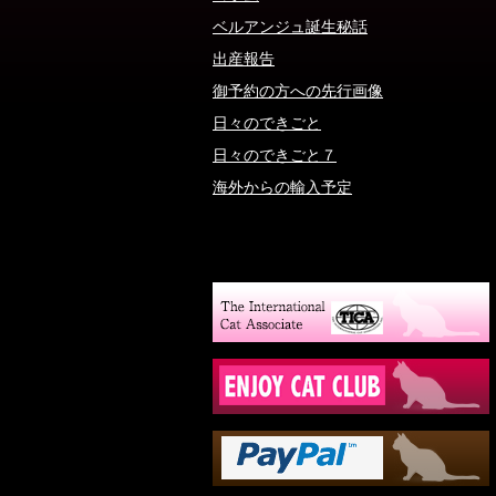
ベルアンジュ誕生秘話
出産報告
御予約の方への先行画像
日々のできごと
日々のできごと７
海外からの輸入予定