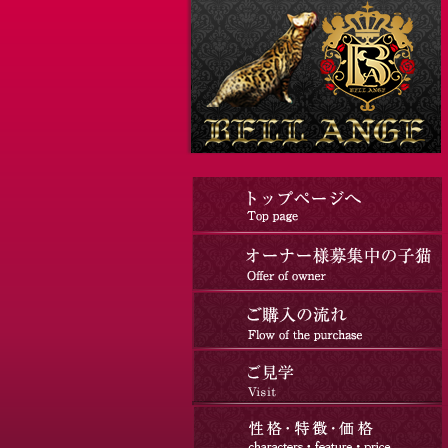
コ
ナ
ン
ビ
テ
ゲ
ン
ー
ツ
シ
へ
ョ
ス
ン
キ
に
ッ
移
プ
動