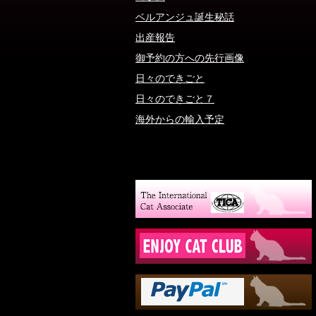
ベルアンジュ誕生秘話
出産報告
御予約の方への先行画像
日々のできごと
日々のできごと７
海外からの輸入予定