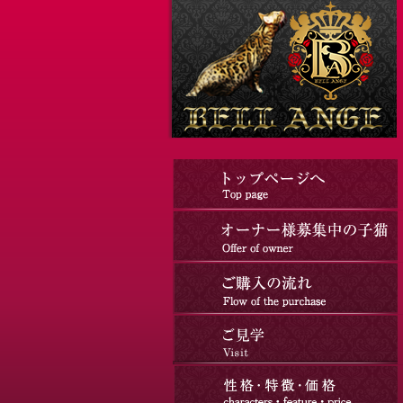
コ
ナ
ン
ビ
テ
ゲ
ン
ー
ツ
シ
へ
ョ
ス
ン
キ
に
ッ
移
プ
動