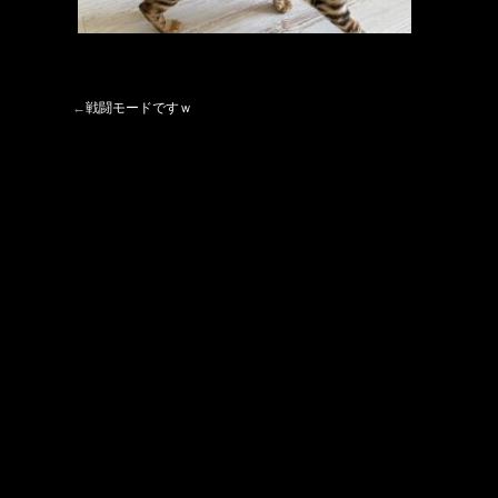
←
戦闘モードですｗ