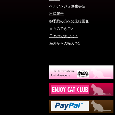
ベルアンジュ誕生秘話
出産報告
御予約の方への先行画像
日々のできごと
日々のできごと７
海外からの輸入予定