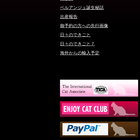
ベルアンジュ誕生秘話
出産報告
御予約の方への先行画像
日々のできごと
日々のできごと７
海外からの輸入予定