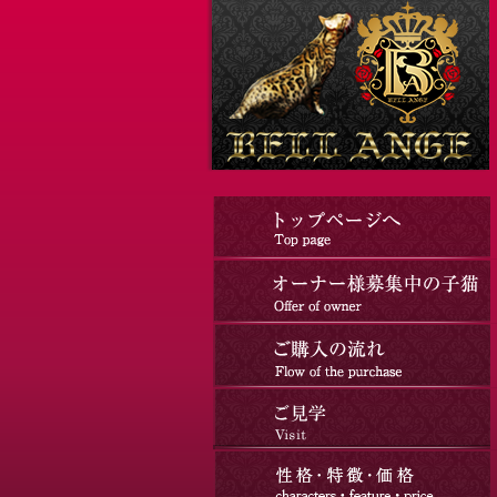
コ
ナ
ン
ビ
テ
ゲ
ン
ー
ツ
シ
へ
ョ
ス
ン
キ
に
ッ
移
プ
動