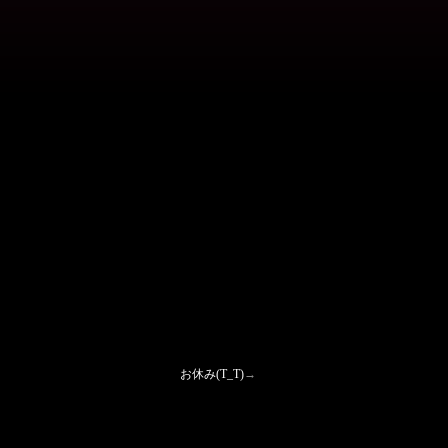
お休み(T_T)
→