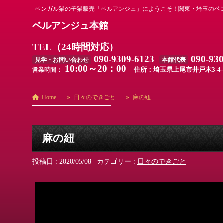
ベンガル猫の子猫販売「ベルアンジュ」にようこそ！関東・埼玉のベ
ベルアンジュ本館
TEL（24時間対応）
090-9309-6123
090-93
見学・お問い合わせ
本館代表
10:00～20：00
住所：埼玉県上尾市井戸木3-4-
営業時間：
Home
日々のできごと
麻の紐
麻の紐
投稿日 : 2020/05/08
|
カテゴリー :
日々のできごと