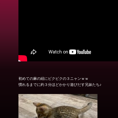
初めての麻の紐にビクビクの３ニャンｗｗ
慣れるまでに約３分ほどかかり遊びだす兄妹たち♪