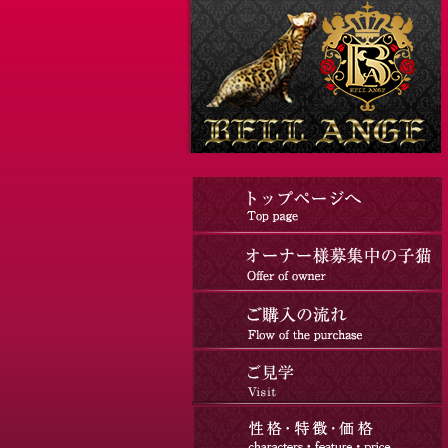
コ
ナ
ン
ビ
テ
ゲ
ン
ー
ツ
シ
へ
ョ
ス
ン
キ
に
ッ
移
プ
動