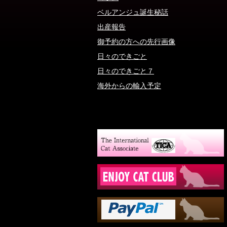
ベルアンジュ誕生秘話
出産報告
御予約の方への先行画像
日々のできごと
日々のできごと７
海外からの輸入予定